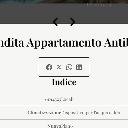
Rif. 6014523
ndita Appartamento Anti
Indice
6014523
Locali
Climatizzazione
Dispositivo per l'acqua calda
Nuovo
Piano