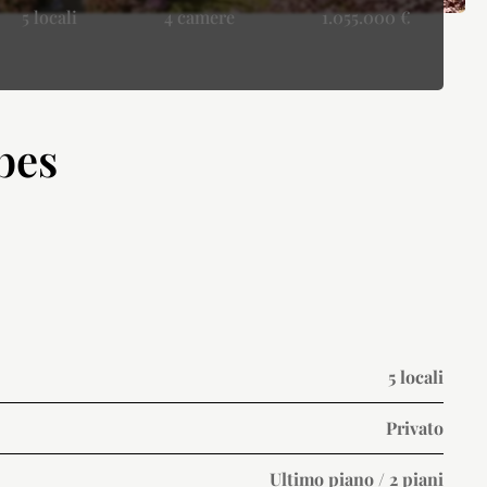
5 locali
4 camere
1.055.000 €
bes
5 locali
Privato
Ultimo piano / 2 piani