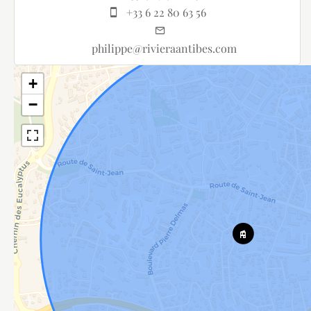
+33 6 22 80 63 56
philippe@rivieraantibes.com
+
−