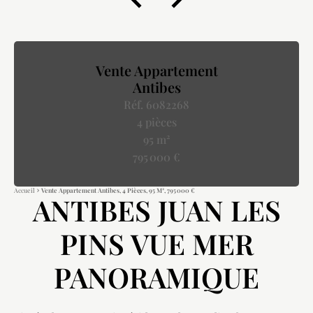
Vente Appartement
Antibes
Réf. 6082268
4 pièces
95 m²
795 000 €
Accueil
Vente Appartement Antibes, 4 Pièces, 95 M², 795 000 €
ANTIBES JUAN LES
PINS VUE MER
PANORAMIQUE