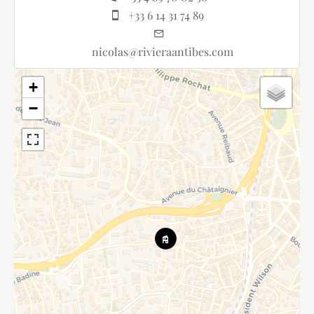
+33 6 14 31 74 89
nicolas@rivieraantibes.com
+
−