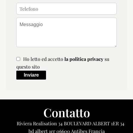
Ho letto ed accetto
la politica privacy
su
questo sito
Inviare
Contatto
Riviera Realisation
34 BOULEVARD ALBERT 1ER 34
bd albert 1er
06600
Antibes Francia