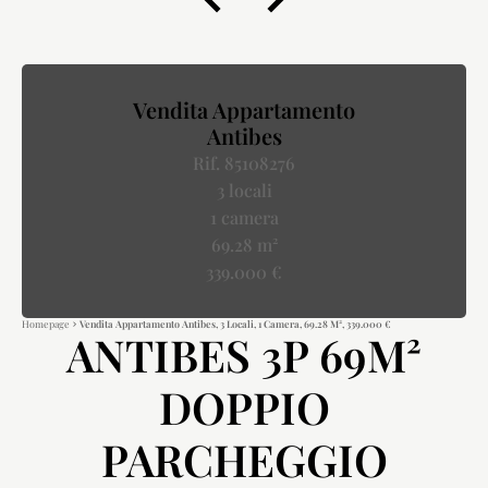
Vendita Appartamento
Antibes
Rif. 85108276
3 locali
1 camera
69.28 m²
339.000 €
Homepage
Vendita Appartamento Antibes, 3 Locali, 1 Camera, 69.28 M², 339.000 €
ANTIBES 3P 69M²
DOPPIO
PARCHEGGIO