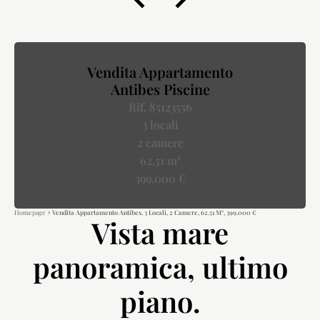
Vendita Appartamento
Antibes Piscine
Rif. 85123556
3 locali
2 camere
62.51 m²
399.000 €
Homepage
Vendita Appartamento Antibes, 3 Locali, 2 Camere, 62.51 M², 399.000 €
Vista mare
panoramica, ultimo
piano.