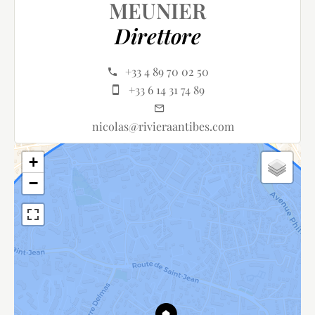
MEUNIER
Direttore
+33 4 89 70 02 50
+33 6 14 31 74 89
nicolas@rivieraantibes.com
+
−