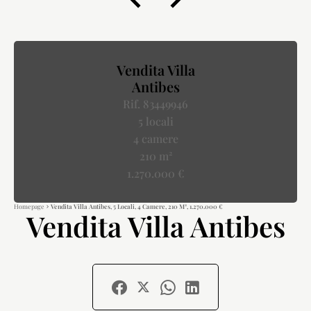
Vendita Villa
Antibes
Rif. 83449946
5 locali
4 camere
210 m²
1.270.000 €
Homepage
Vendita Villa Antibes, 5 Locali, 4 Camere, 210 M², 1.270.000 €
Vendita Villa Antibes