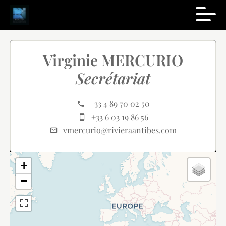
Virginie MERCURIO
Secrétariat
+33 4 89 70 02 50
+33 6 03 19 86 56
vmercurio@rivieraantibes.com
+
−