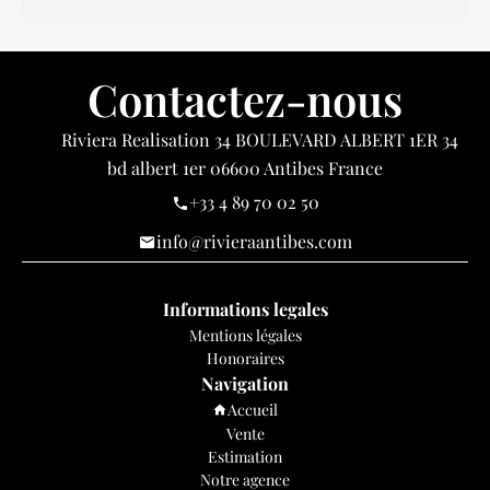
Contactez-nous
Riviera Realisation
34 BOULEVARD ALBERT 1ER 34
bd albert 1er
06600
Antibes France
+33 4 89 70 02 50
info@rivieraantibes.com
Informations legales
Mentions légales
Honoraires
Navigation
Accueil
Vente
Estimation
Notre agence