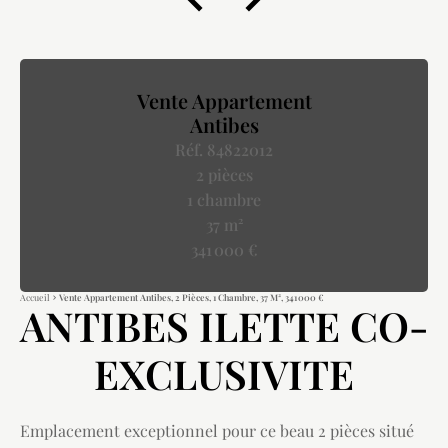
Vente Appartement
Antibes
Réf. 84822012
2 pièces
1 chambre
37 m²
341 000 €
Accueil
Vente Appartement Antibes, 2 Pièces, 1 Chambre, 37 M², 341 000 €
ANTIBES ILETTE CO-
EXCLUSIVITE
Emplacement exceptionnel pour ce beau 2 pièces situé