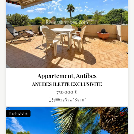
Appartement, Antibes
ANTIBES ILETTE EXCLUSIVITE
750 000 €
3
2
2
85 m²
Exclusivité