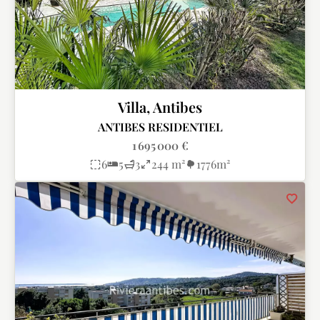
Villa, Antibes
ANTIBES RESIDENTIEL
1 695 000 €
6
5
3
244 m²
1776m²