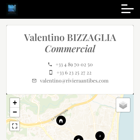
Valentino BIZZAGLIA
Commercial
+33 4 89 70 02 50
+33 6 23 25 27 22
valentino@rivieraantibes.com
+
−
2