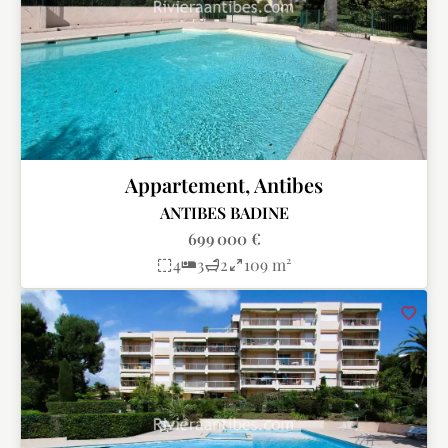
Appartement, Antibes
ANTIBES BADINE
699 000 €
4
3
2
109 m²