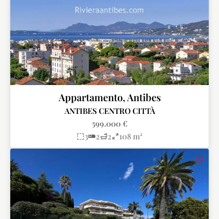
Appartamento, Antibes
ANTIBES CENTRO CITTÀ
599.000 €
3
2
2
108 m²