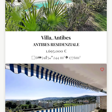
Villa, Antibes
ANTIBES RESIDENZIALE
1.695.000 €
6
5
3
244 m²
1776m²