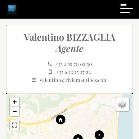
Valentino BIZZAGLIA
Agente
+33 4 89 70 02 50
+33 6 23 25 27 22
valentino@rivieraantibes.com
+
−
2