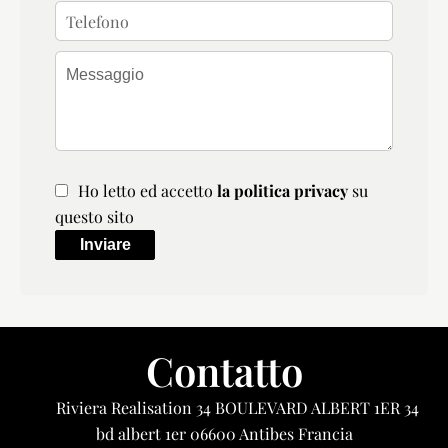
Ho letto ed accetto
la politica privacy
su
questo sito
Inviare
Contatto
Riviera Realisation
34 BOULEVARD ALBERT 1ER 34
bd albert 1er
06600
Antibes Francia