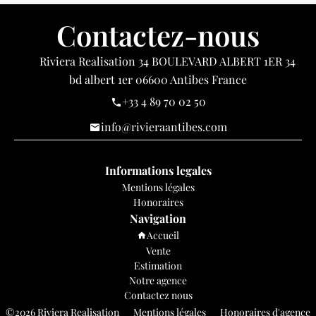
Contactez-nous
Riviera Realisation
34 BOULEVARD ALBERT 1ER 34
bd albert 1er
06600
Antibes France
+33 4 89 70 02 50
info@rivieraantibes.com
Informations legales
Mentions légales
Honoraires
Navigation
Accueil
Vente
Estimation
Notre agence
Contactez nous
©2026 Riviera Realisation
Mentions légales
Honoraires d'agence