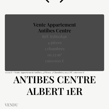
Vente Appartement
Antibes Centre
Réf. 85860846
4 pièces
3 chambres
111.23 m²
1 160 000 €
Accueil
Vente Appartement Antibes, 4 Pièces, 3 Chambres, 111.23 M², 1 160 000 €
ANTIBES CENTRE
ALBERT 1ER
VENDU