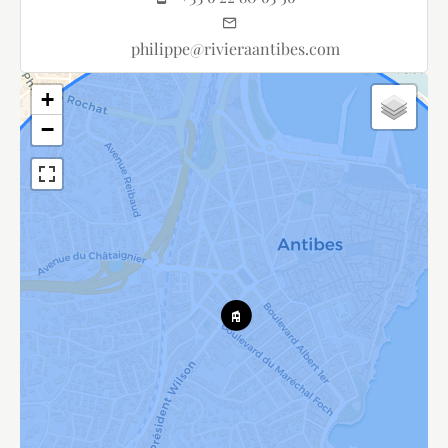
philippe@rivieraantibes.com
+
−