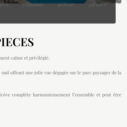
ièces
1 chambre
46.85 m²
258 500 €
PIECES
ent calme et privilégié.
ud offrant une jolie vue dégagée sur le parc paysager de la
alcôve complète harmonieusement l’ensemble et peut être