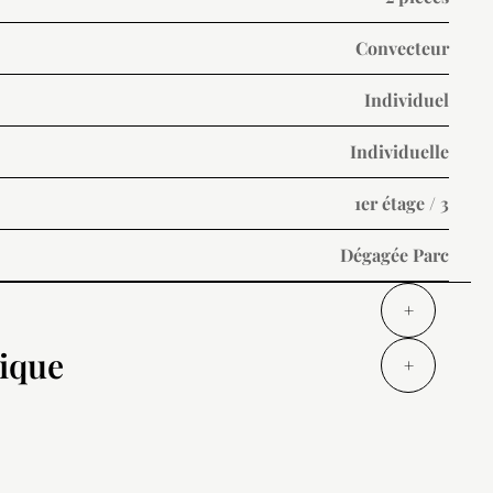
Convecteur
Individuel
Individuelle
1er étage / 3
Dégagée Parc
+
tique
+