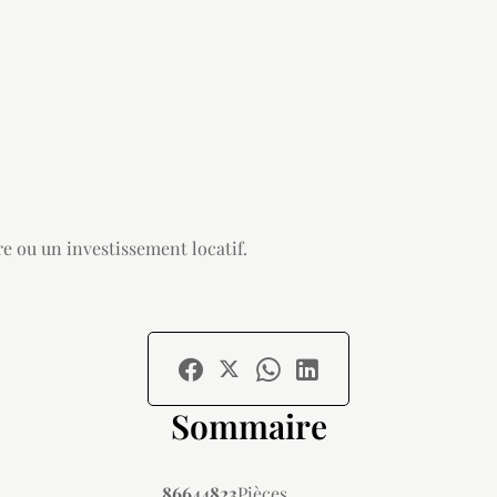
e ou un investissement locatif.
Sommaire
86644823
Pièces