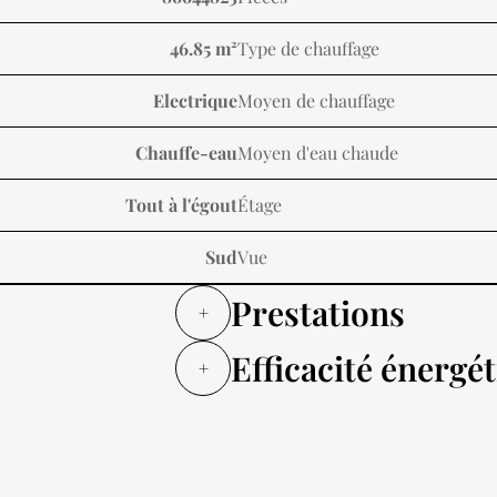
46.85 m²
Type de chauffage
Electrique
Moyen de chauffage
Chauffe-eau
Moyen d'eau chaude
Tout à l'égout
Étage
Sud
Vue
Prestations
+
Efficacité énergé
+