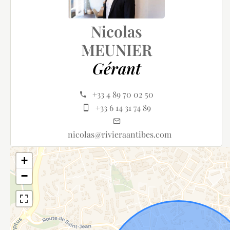
Nicolas
MEUNIER
Gérant
+33 4 89 70 02 50
+33 6 14 31 74 89
nicolas@rivieraantibes.com
+
−