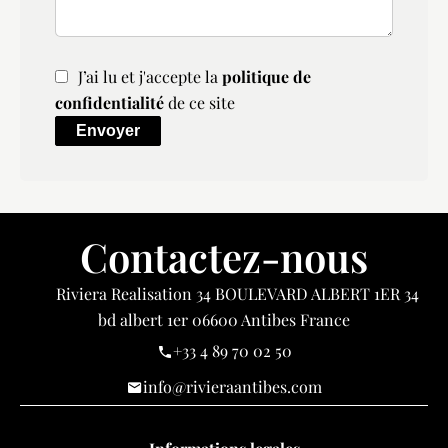
J’ai lu et j'accepte la
politique de
confidentialité
de ce site
Envoyer
Contactez-nous
Riviera Realisation
34 BOULEVARD ALBERT 1ER 34
bd albert 1er
06600
Antibes France
+33 4 89 70 02 50
info@rivieraantibes.com