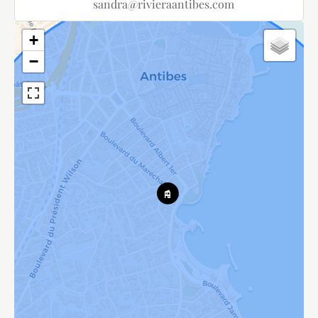
sandra@rivieraantibes.com
+
−