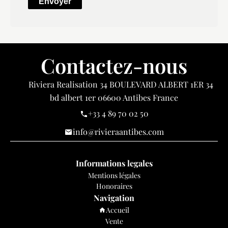
Envoyer
Contactez-nous
Riviera Realisation
34 BOULEVARD ALBERT 1ER 34
bd albert 1er
06600
Antibes France
+33 4 89 70 02 50
info@rivieraantibes.com
Informations legales
Mentions légales
Honoraires
Navigation
Accueil
Vente