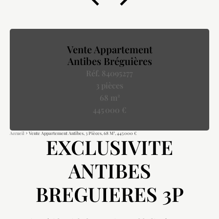
Vente Appartement
Antibes Bréguières
Réf. 84095277
3 pièces
68 m²
445 000 €
Accueil
Vente Appartement Antibes, 3 Pièces, 68 M², 445 000 €
EXCLUSIVITE
ANTIBES
BREGUIERES 3P