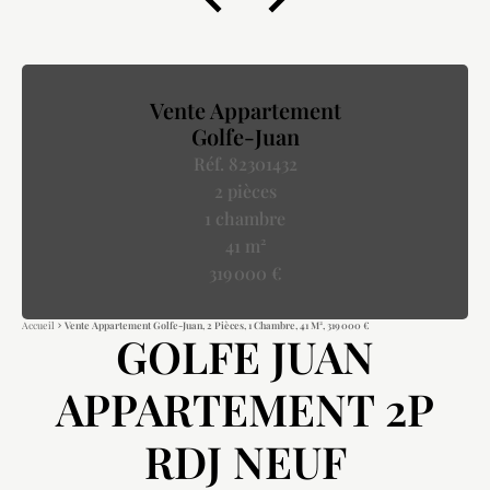
Vente Appartement
Golfe-Juan
Réf. 82301432
2 pièces
1 chambre
41 m²
319 000 €
Accueil
Vente Appartement Golfe-Juan, 2 Pièces, 1 Chambre, 41 M², 319 000 €
GOLFE JUAN
APPARTEMENT 2P
RDJ NEUF