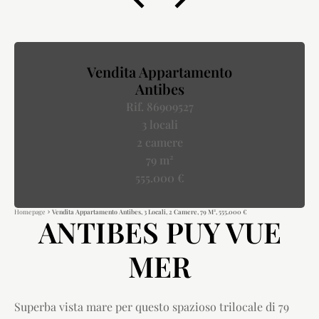
Vendita Appartamento
Antibes
Rif. 86909527
3 locali
2 camere
79 m²
555.000 €
Homepage
Vendita Appartamento Antibes, 3 Locali, 2 Camere, 79 M², 555.000 €
ANTIBES PUY VUE
MER
Superba vista mare per questo spazioso trilocale di 79