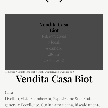
Vendita Casa
Biot
Rif. 199V209M
8 locali
6 camere
280 m²
1.895.000 €
Homepage
Vendita Casa Biot, 8 Locali, 6 Camere, 280 M², 1.895.000 €
Vendita Casa Biot
Casa
Livello 1, Vista Sgomberata, Esposizione Sud, Stato
generale Eccellente, Cucina Americana, Riscaldamento