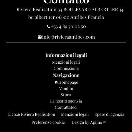
Riviera Realisation
34 BOULEVARD ALBERT 1ER 34
bd albert 1er
06600
Antibes Francia
+33 4 89 70 02 50
info@rivieraantibes.com
Informazioni legali
Menzioni legali
Commissione
Navigazione
Homepage
Vendita
Stima
La nostra agenzia
Contattateci
©2026 Riviera Realisation
Menzioni legali
Spese di agenzia
Preferenze cookie
Design by
Apimo™