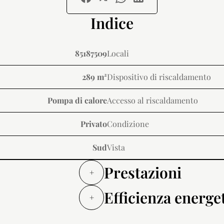
Indice
85187509
Locali
289 m²
Dispositivo di riscaldamento
Pompa di calore
Accesso al riscaldamento
Privato
Condizione
Sud
Vista
Prestazioni
+
Efficienza energe
+