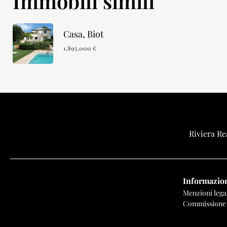
Immobili simili
Casa, Biot
1.895.000 €
Riviera Re
Informazion
Menzioni lega
Commissione