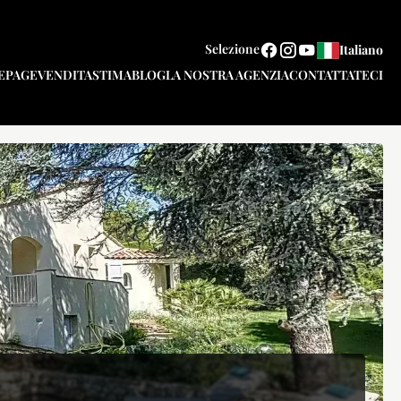
Selezione
Italiano
EPAGE
VENDITA
STIMA
BLOG
LA NOSTRA AGENZIA
CONTATTATECI