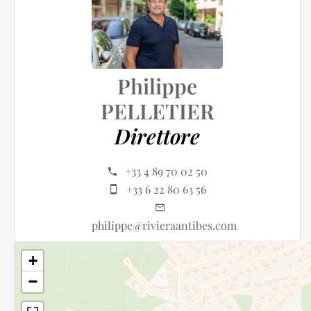
Philippe
PELLETIER
Direttore
+33 4 89 70 02 50
+33 6 22 80 63 56
philippe@rivieraantibes.com
+
−