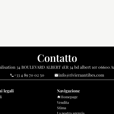
Contatto
alisation
34 BOULEVARD ALBERT 1ER 34 bd albert 1er
06600
An
+33 4 89 70 02 50
info@rivieraantibes.com
i legali
Navigazione
li
Homepage
Vendita
Stima
La nostra agenzia