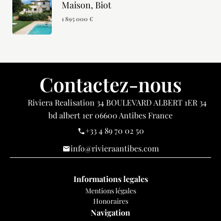
Maison, Biot
1 895 000 €
Contactez-nous
Riviera Realisation
34 BOULEVARD ALBERT 1ER 34
bd albert 1er
06600
Antibes France
+33 4 89 70 02 50
info@rivieraantibes.com
Informations legales
Mentions légales
Honoraires
Navigation