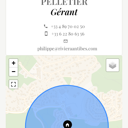
PELLETIER
Gérant
+33 4 89 70 02 50
+33 6 22 80 63 56
philippe@rivieraantibes.com
+
−