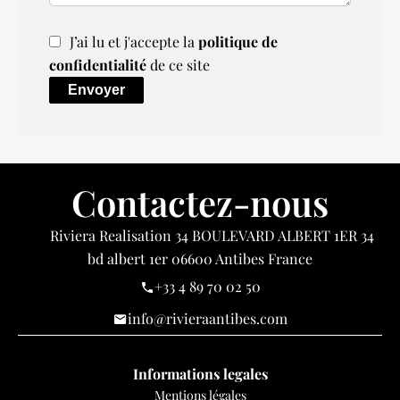
J’ai lu et j'accepte la
politique de
confidentialité
de ce site
Envoyer
Contactez-nous
Riviera Realisation
34 BOULEVARD ALBERT 1ER 34
bd albert 1er
06600
Antibes France
+33 4 89 70 02 50
info@rivieraantibes.com
Informations legales
Mentions légales