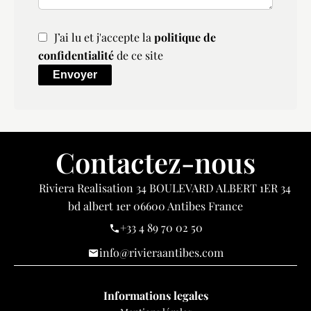
J’ai lu et j'accepte la
politique de
confidentialité
de ce site
Envoyer
Contactez-nous
Riviera Realisation
34 BOULEVARD ALBERT 1ER 34
bd albert 1er
06600
Antibes France
+33 4 89 70 02 50
info@rivieraantibes.com
Informations legales