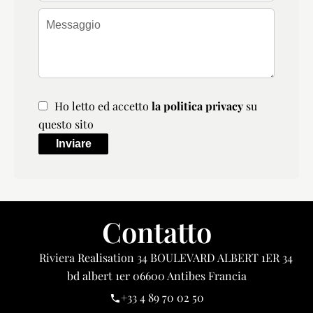
Ho letto ed accetto
la politica privacy
su
questo sito
Inviare
Contatto
Riviera Realisation
34 BOULEVARD ALBERT 1ER 34
bd albert 1er
06600
Antibes Francia
+33 4 89 70 02 50