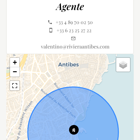
Agente
+33 4 89 70 02 50
+33 6 23 25 27 22
valentino@rivieraantibes.com
+
−