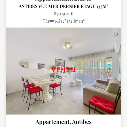
ANTIBES VUE MER DERNIER ETAGE 133M²
850 500 €
4
3
1
132.87 m²
Appartement, Antibes