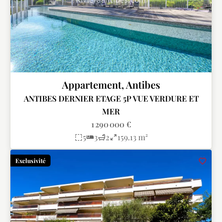
Appartement, Antibes
ANTIBES DERNIER ETAGE 5P VUE VERDURE ET
MER
1 290 000 €
5
3
2
159.13 m²
Exclusivité