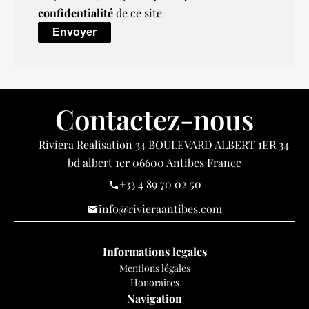
confidentialité
de ce site
Envoyer
Contactez-nous
Riviera Realisation
34 BOULEVARD ALBERT 1ER 34
bd albert 1er
06600
Antibes France
+33 4 89 70 02 50
info@rivieraantibes.com
Informations legales
Mentions légales
Honoraires
Navigation