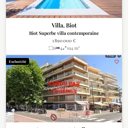
Villa, Biot
Biot Superbe villa contemporaine
1 890 000 €
6
4
194 m²
Exclusivité