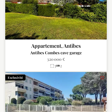
Appartement, Antibes
Antibes Combes cave garage
320 000 €
3
2
Exclusivité