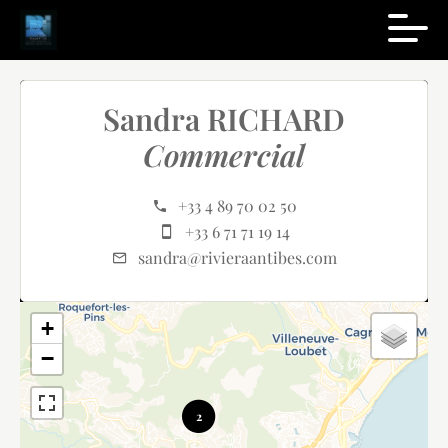
Sandra RICHARD
Commercial
+33 4 89 70 02 50
+33 6 71 71 19 14
sandra@rivieraantibes.com
+
−
2