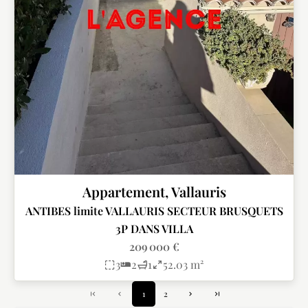
Appartement, Vallauris
ANTIBES limite VALLAURIS SECTEUR BRUSQUETS
3P DANS VILLA
209 000 €
3
2
1
52.03 m²
1
2