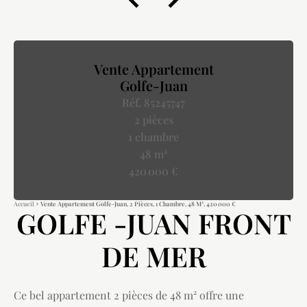
Vente Appartement
Golfe-Juan
Réf. 85245747
2 pièces
1 chambre
48 m²
420 000 €
Accueil
Vente Appartement Golfe-Juan, 2 Pièces, 1 Chambre, 48 M², 420 000 €
GOLFE -JUAN FRONT
DE MER
Ce bel appartement 2 pièces de 48 m² offre une