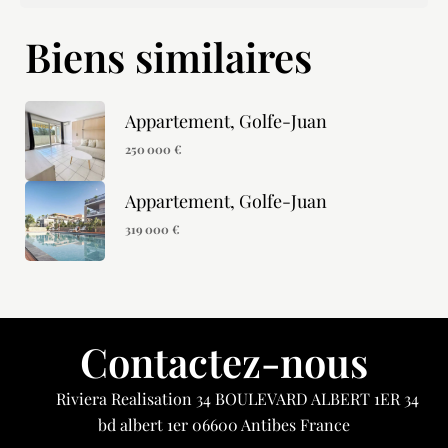
Biens similaires
Appartement, Golfe-Juan
250 000 €
Appartement, Golfe-Juan
319 000 €
Contactez-nous
Riviera Realisation
34 BOULEVARD ALBERT 1ER 34
bd albert 1er
06600
Antibes France