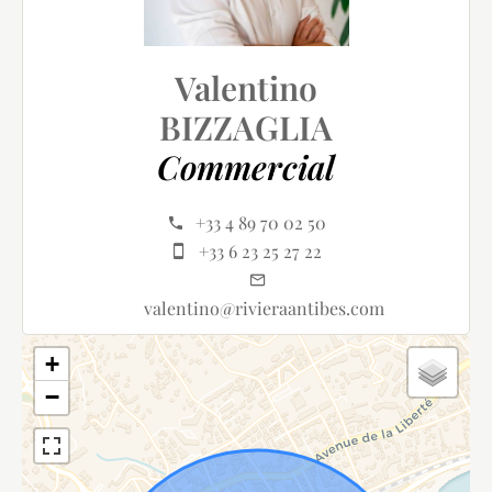
Valentino
BIZZAGLIA
Commercial
+33 4 89 70 02 50
+33 6 23 25 27 22
valentino@rivieraantibes.com
+
−